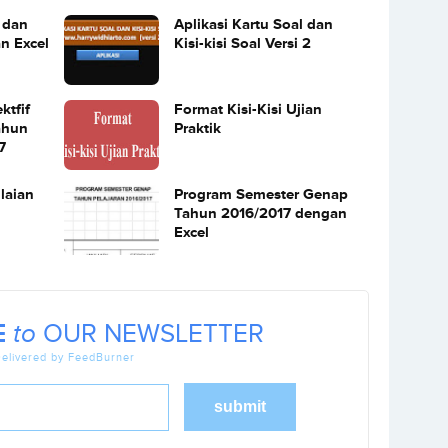
l dan
Aplikasi Kartu Soal dan
an Excel
Kisi-kisi Soal Versi 2
ktfif
Format Kisi-Kisi Ujian
ahun
Praktik
7
laian
Program Semester Genap
Tahun 2016/2017 dengan
Excel
E
to
OUR NEWSLETTER
elivered by FeedBurner