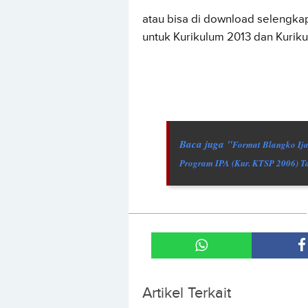
atau bisa di download selengka
untuk Kurikulum 2013 dan Kurik
Baca juga "
Format Blangko Ij
Program IPA (Kur. KTSP 2006) 
Artikel Terkait