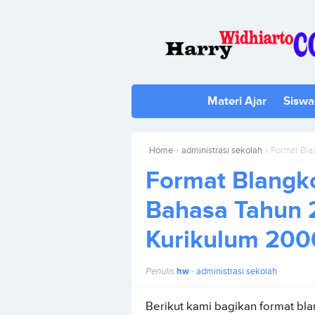
Materi Ajar
Siswa
›
›
Home
administrasi sekolah
Format Blang
Format Blangk
Bahasa Tahun 
Kurikulum 200
Penulis
hw
-
administrasi sekolah
Berikut kami bagikan format bl