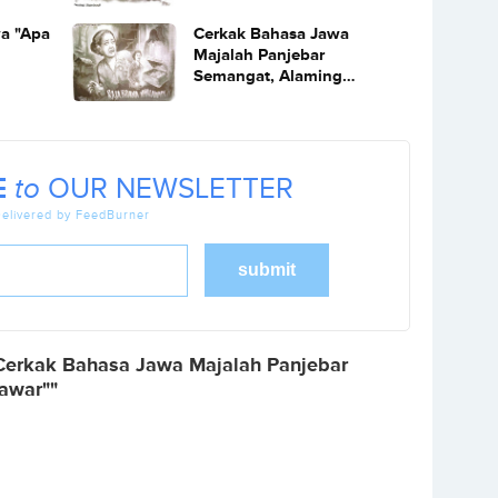
a "Apa
Cerkak Bahasa Jawa
Majalah Panjebar
Semangat, Alaming
Lelembut "Raja Brana
Nyalawadi"
E
to
OUR NEWSLETTER
elivered by FeedBurner
Cerkak Bahasa Jawa Majalah Panjebar
awar""