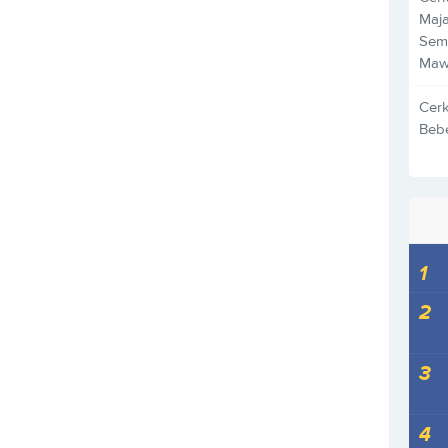
Maja
Sem
Maw
Cer
Beb