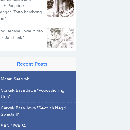
lah Panjebar
angat "Tatto Kembang
ar"
kak Bahasa Jawa "Soto
ek Jan Enak"
Recent Posts
Materi Sesorah
Cerkak Basa Jawa "Pepesthening
Urip"
Cerkak Basa Jawa "Sekolah Negri
Swasta II"
SANDIWARA