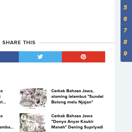
SHARE THIS
wa
Cerkak Bahasa Jawa,
t
alaming lelembut "Sundel
ri
Bolong melu Njajan"
wa
Cerkak Bahasa Jawa
"Donya Anyar Kaukir
Kembang
Maneh" Dening Supriyadi