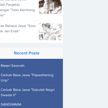
lah Panjebar
angat "Tatto Kembang
ar"
kak Bahasa Jawa "Soto
ek Jan Enak"
Recent Posts
Materi Sesorah
Cerkak Basa Jawa "Pepesthening
Urip"
Cerkak Basa Jawa "Sekolah Negri
Swasta II"
SANDIWARA