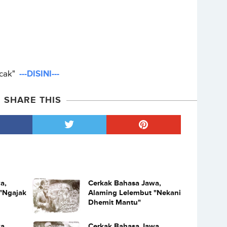
ecak"
---DISINI---
SHARE THIS
a,
Cerkak Bahasa Jawa,
"Ngajak
Alaming Lelembut "Nekani
Dhemit Mantu"
a,
Cerkak Bahasa Jawa,