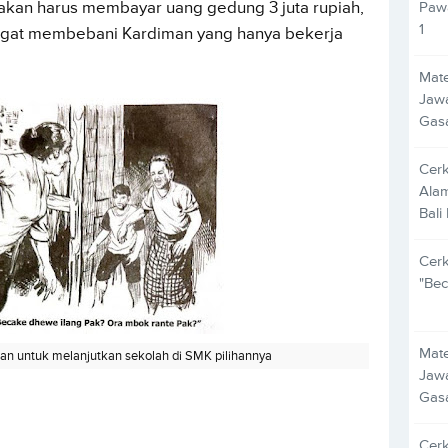
Pawa
nakan harus membayar uang gedung 3 juta rupiah,
1
angat membebani Kardiman yang hanya bekerja
Mate
Jawa
Gas
Cer
Alam
Bali
Cer
"Bec
Mate
an untuk melanjutkan sekolah di SMK pilihannya
Jawa
Gas
Cer