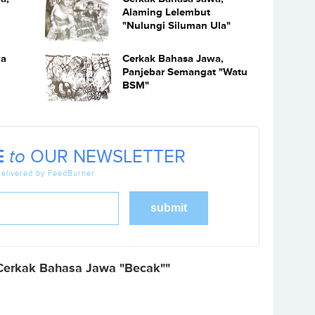
Alaming Lelembut
"Nulungi Siluman Ula"
wa
Cerkak Bahasa Jawa,
Panjebar Semangat "Watu
BSM"
E
to
OUR NEWSLETTER
elivered by FeedBurner
Cerkak Bahasa Jawa "Becak""