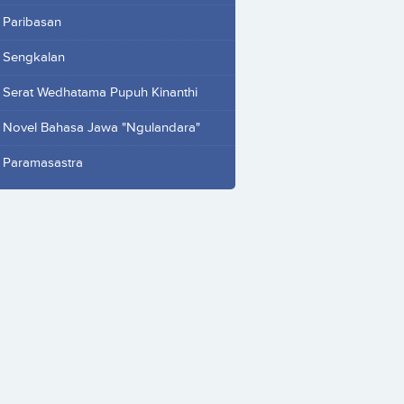
Paribasan
Sengkalan
Serat Wedhatama Pupuh Kinanthi
Novel Bahasa Jawa "Ngulandara"
Paramasastra