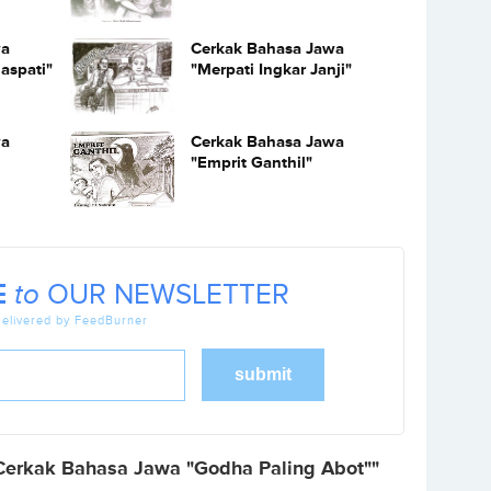
wa
Cerkak Bahasa Jawa
aspati"
"Merpati Ingkar Janji"
wa
Cerkak Bahasa Jawa
"Emprit Ganthil"
E
to
OUR NEWSLETTER
elivered by FeedBurner
Cerkak Bahasa Jawa "Godha Paling Abot""