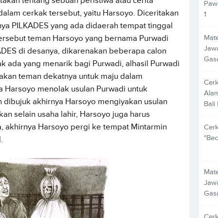
akan tentang sebuah peristiwa atau cerita
Pawa
dalam cerkak tersebut, yaitu Harsoyo. Diceritakan
1
nya PILKADES yang ada didaerah tempat tinggal
Mate
 tersebut teman Harsoyo yang bernama Purwadi
Jawa
ADES di desanya, dikarenakan beberapa calon
Gas
k ada yang menarik bagi Purwadi, alhasil Purwadi
kan teman dekatnya untuk maju dalam
Cer
a Harsoyo menolak usulan Purwadi untuk
Alam
h dibujuk akhirnya Harsoyo mengiyakan usulan
Bali
an selain usaha lahir, Harsoyo juga harus
a, akhirnya Harsoyo pergi ke tempat Mintarmin
Cer
"Bec
.
Mate
Jawa
Gas
Cer