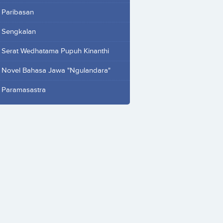
Paribasan
Sengkalan
Serat Wedhatama Pupuh Kinanthi
Novel Bahasa Jawa "Ngulandara"
Paramasastra