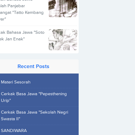
lah Panjebar
angat "Tatto Kembang
ar"
kak Bahasa Jawa "Soto
ek Jan Enak"
Recent Posts
Materi Sesorah
Cerkak Basa Jawa "Pepesthening
Urip"
Cerkak Basa Jawa "Sekolah Negri
Swasta II"
SANDIWARA