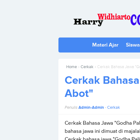
Materi Ajar
Siswa
›
›
Home
Cerkak
Cerkak Bahasa Jawa "Go
Cerkak Bahasa
Abot"
Penulis
Admin-Admin
-
Cerkak
Cerkak Bahasa Jawa "Godha Pali
bahasa jawa ini dimuat di maja
Cerkak bahasa jawa "Godha Palin