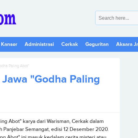
 Kanser
Administrasi
Cerkak
Geguritan
Aksara J
dha Paling Abot"
 Jawa "Godha Paling
ng Abot" karya dari Warisman, Cerkak dalam
lah Panjebar Semangat, edisi 12 Desember 2020.
g Abot" ini masuk kedalam cerita misteri atau