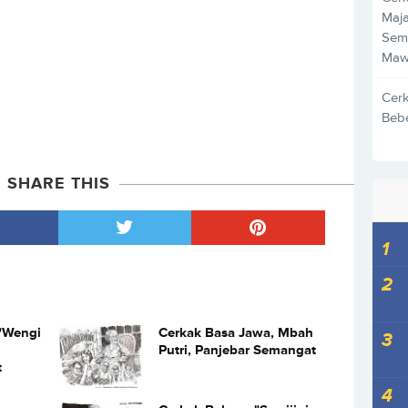
Maja
Sem
Maw
Cer
Beb
SHARE THIS
"Wengi
Cerkak Basa Jawa, Mbah
Putri, Panjebar Semangat
t