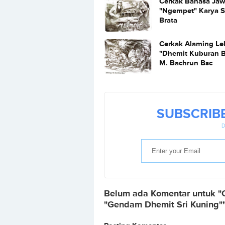
Cerkak Bahasa Ja
"Ngempet" Karya S
Brata
Cerkak Alaming Le
"Dhemit Kuburan B
M. Bachrun Bsc
SUBSCRIB
D
Belum ada Komentar untuk "
"Gendam Dhemit Sri Kuning"