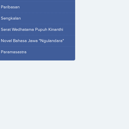
Paribasan
Sengkalan
Serat Wedhatama Pupuh Kinanthi
Novel Bahasa Jawa "Ngulandara"
Paramasastra