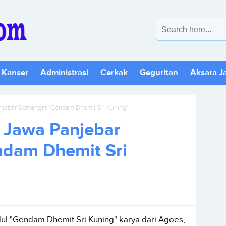
 Kanser
Administrasi
Cerkak
Geguritan
Aksara J
jebar Semangat "Gendam Dhemit Sri Kuning"
 Jawa Panjebar
dam Dhemit Sri
l "Gendam Dhemit Sri Kuning" karya dari Agoes,