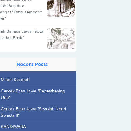
lah Panjebar
angat "Tatto Kembang
ar"
kak Bahasa Jawa "Soto
ek Jan Enak"
Recent Posts
Materi Sesorah
Cerkak Basa Jawa "Pepesthening
Urip"
Cerkak Basa Jawa "Sekolah Negri
Swasta II"
SANDIWARA