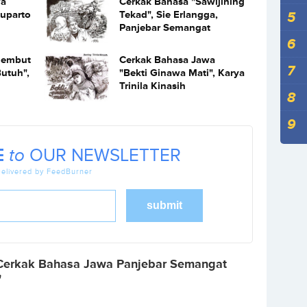
wa
Cerkak Bahasa "Sawijining
uparto
Tekad", Sie Erlangga,
Panjebar Semangat
lembut
Cerkak Bahasa Jawa
utuh",
"Bekti Ginawa Mati", Karya
Trinila Kinasih
E
to
OUR NEWSLETTER
elivered by FeedBurner
Cerkak Bahasa Jawa Panjebar Semangat
"