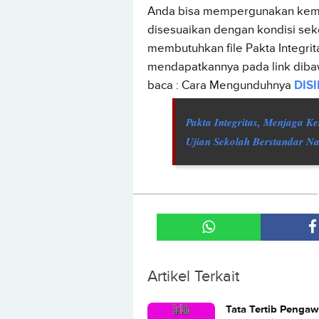
Anda bisa mempergunakan kembal
disesuaikan dengan kondisi sek
membutuhkan file Pakta Integri
mendapatkannya pada link dibawa
baca : Cara Mengunduhnya
DISI
Pakta Integritas, Menjaga K
Ujian Sekolah Berstandar Na
Artikel Terkait
Tata Tertib Penga