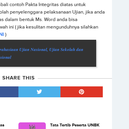
i contoh Pakta Integritas diatas untuk
olah penyelenggara pelaksanaan Ujian, jika anda
tas dalam bentuk Ms. Word anda bisa
h ini ( jika kesulitan mengunduhnya silahkan
NI
)
erahasiaan Ujian Nasional, Ujian Sekolah dan
sional
SHARE THIS
was
Tata Tertib Peserta UNBK