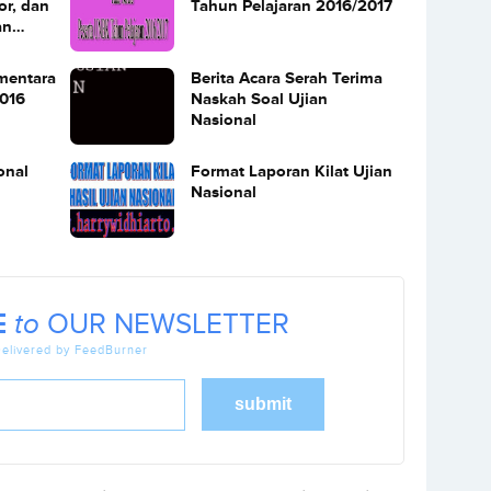
or, dan
Tahun Pelajaran 2016/2017
an
mentara
Berita Acara Serah Terima
016
Naskah Soal Ujian
Nasional
ional
Format Laporan Kilat Ujian
Nasional
E
to
OUR NEWSLETTER
elivered by FeedBurner