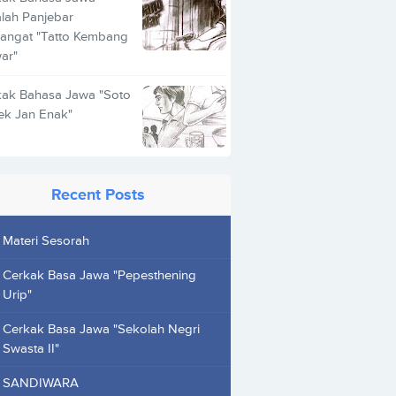
lah Panjebar
angat "Tatto Kembang
ar"
kak Bahasa Jawa "Soto
ek Jan Enak"
Recent Posts
Materi Sesorah
Cerkak Basa Jawa "Pepesthening
Urip"
Cerkak Basa Jawa "Sekolah Negri
Swasta II"
SANDIWARA