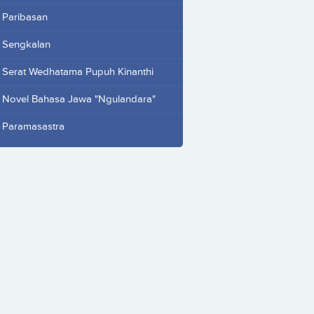
Paribasan
Sengkalan
Serat Wedhatama Pupuh Kinanthi
Novel Bahasa Jawa "Ngulandara"
Paramasastra