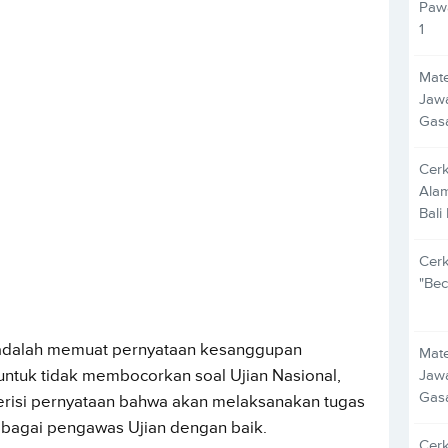
Pawa
1
Mate
Jawa
Gas
Cer
Alam
Bali
Cer
"Bec
iri adalah memuat pernyataan kesanggupan
Mate
Jawa
ntuk tidak membocorkan soal Ujian Nasional,
Gas
a berisi pernyataan bahwa akan melaksanakan tugas
ebagai pengawas Ujian dengan baik.
Cer